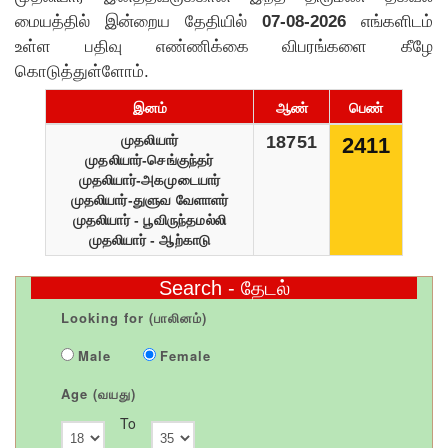
மையத்தில் இன்றைய தேதியில்
07-08-2026
எங்களிடம்
உள்ள பதிவு எண்ணிக்கை விபரங்களை கீழே
கொடுத்துள்ளோம்.
இனம்
ஆண்
பெண்
முதலியார்
18751
2411
முதலியார்-செங்குந்தர்
முதலியார்-அகமுடையார்
முதலியார்-துளுவ வேளாளர்
முதலியார் - பூவிருந்தமல்லி
முதலியார் - ஆற்காடு
Search - தேடல்
Looking for (பாலினம்)
Male
Female
Age (வயது)
To