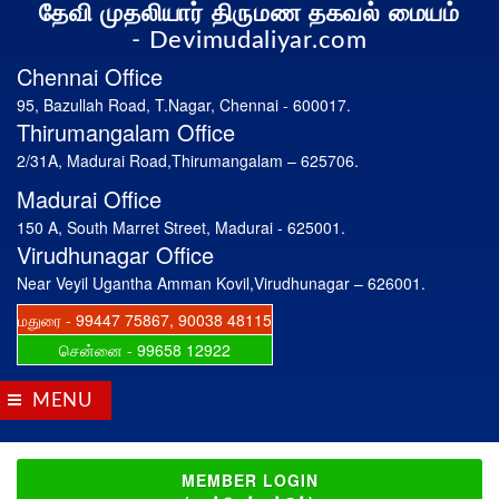
தேவி முதலியார் திருமண தகவல் மையம்
- Devimudaliyar.com
Chennai Office
95, Bazullah Road, T.Nagar, Chennai - 600017.
Thirumangalam Office
2/31A, Madurai Road,Thirumangalam – 625706.
Madurai Office
150 A, South Marret Street, Madurai - 625001.
Virudhunagar Office
Near Veyil Ugantha Amman Kovil,Virudhunagar – 626001.
மதுரை -
99447 75867
,
90038 48115
சென்னை -
99658 12922
MENU
MEMBER LOGIN